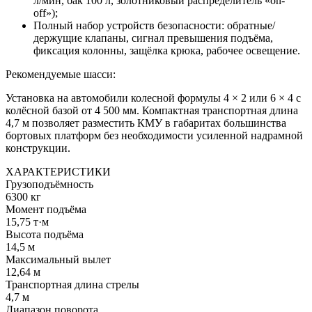
л/мин, бак 100 л, золотниковый распределитель «on-
off»);
Полный набор устройств безопасности: обратные/
держущие клапаны, сигнал превышения подъёма,
фиксация колонны, защёлка крюка, рабочее освещение.
Рекомендуемые шасси:
Установка на автомобили колесной формулы 4 × 2 или 6 × 4 с
колёсной базой от 4 500 мм. Компактная транспортная длина
4,7 м позволяет разместить КМУ в габаритах большинства
бортовых платформ без необходимости усиленной надрамной
конструкции.
ХАРАКТЕРИСТИКИ
Грузоподъёмность
6300 кг
Момент подъёма
15,75 т·м
Высота подъёма
14,5 м
Максимальный вылет
12,64 м
Транспортная длина стрелы
4,7 м
Диапазон поворота